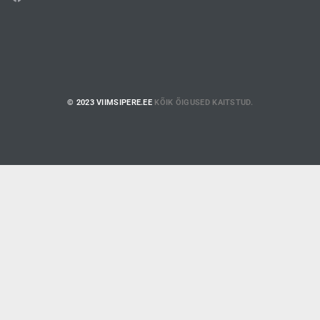
© 2023 VIIMSIPERE.EE
KÕIK ÕIGUSED KAITSTUD.